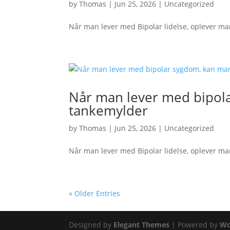
by
Thomas
|
Jun 25, 2026
|
Uncategorized
Når man lever med Bipolar lidelse, oplever ma
Når man lever med bipola
tankemylder
by
Thomas
|
Jun 25, 2026
|
Uncategorized
Når man lever med Bipolar lidelse, oplever ma
« Older Entries
Designed by
Elegant Themes
| Powered by
Wo